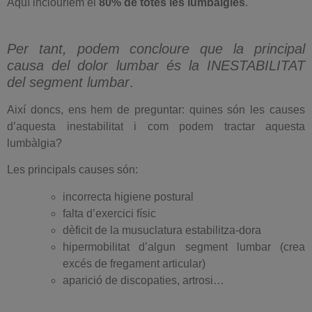
Aquí inclouríem el
80% de totes les lumbàlgies
.
Per tant, podem concloure que la principal
causa del dolor lumbar és la INESTABILITAT
del segment lumbar
.
Així doncs, ens hem de preguntar: quines són les causes
d’aquesta inestabilitat i com podem tractar aquesta
lumbàlgia?
Les principals causes són:
incorrecta higiene postural
falta d’exercici físic
dèficit de la musuclatura estabilitza-dora
hipermobilitat d’algun segment lumbar (crea
excés de fregament articular)
aparició de discopaties, artrosi…