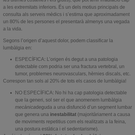
a les extremitats inferiors. És un dels motius principals de
consulta als serveis mèdics i s’estima que aproximadament
un 80% de les persones el presentarà almenys una vegada
a la vida.
Segons l’origen d’aquest dolor, podem
classificar
la
lumbàlgia en:
ESPECÍFICA
: L’origen és degut a una patologia
detectable com podria ser una fractura vertebral, un
tumor, problemes neurovasculars, hèrnies discals, etc.
Correspon tan sols al 20% de tots els casos de lumbàlgia!
NO ESPECÍFICA
: No hi ha cap patologia detectable
que la generi, sol ser el que anomenem lumbàlgia
mecànica
deguda a una disfunció d’un segment lumbar
que genera una
inestabilitat
(majoritàriament a causa
de moviments repetitius com els realitzats a la feina,
una postura estàtica i el sedentarisme).