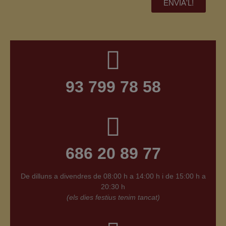
ENVIA'L!
93 799 78 58
686 20 89 77
De dilluns a divendres
de 08:00 h a 14:00 h i
de 15:00 h a
20:30 h
(els dies festius tenim tancat)