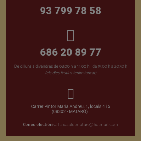
93 799 78 58
686 20 89 77
De dilluns a divendres
de 08:00 h a 14:00 h i
de 15:00 h a 20:30 h
(els dies festius tenim tancat)
Carrer Pintor Marià Andreu, 1, locals 4 i 5
(08302 - MATARÓ)
Correu electrònic:
fisiosalutmataro@hotmail.com