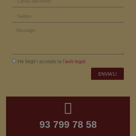
He llegit i accepto la
l'avís legal.
ENVIA'L!
93 799 78 58