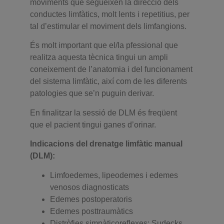
moviments que segueixen la direcció dels
conductes limfàtics, molt lents i repetitius, per
tal d’estimular el moviment dels limfangions.
És molt important que el/la pfessional que
realitza aquesta tècnica tingui un ampli
coneixement de l’anatomia i del funcionament
del sistema limfàtic, així com de les diferents
patologies que se’n puguin derivar.
En finalitzar la sessió de DLM é
s freqüent
que
el pacient tingui ganes d’orinar.
Indicacions del drenatge limfàtic manual
(DLM):
Limfoedemes, lipeodemes i edemes
venosos diagnosticats
Edemes postoperatoris
Edemes posttraumàtics
Distròfies simpàticoreflexes: Sudecks