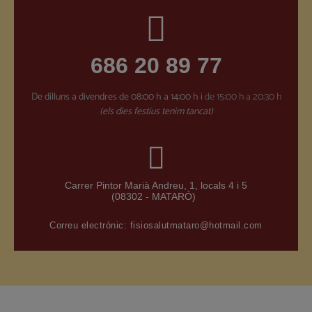
686 20 89 77
De dilluns a divendres
de 08:00 h a 14:00 h i
de 15:00 h a 20:30 h
(els dies festius tenim tancat)
Carrer Pintor Marià Andreu, 1, locals 4 i 5
(08302 - MATARÓ)
Correu electrònic:
fisiosalutmataro@hotmail.com