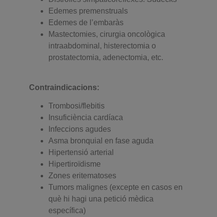
Edemes premenstruals
Edemes de l’embaràs
Mastectomies, cirurgia oncològica
intraabdominal, histerectomia o
prostatectomia, adenectomia, etc.
Contraindicacions:
Trombosi/flebitis
Insuficiència cardíaca
Infeccions agudes
Asma bronquial en fase aguda
Hipertensió arterial
Hipertiroïdisme
Zones eritematoses
Tumors malignes (excepte en casos en
què hi hagi una petició mèdica
específica)